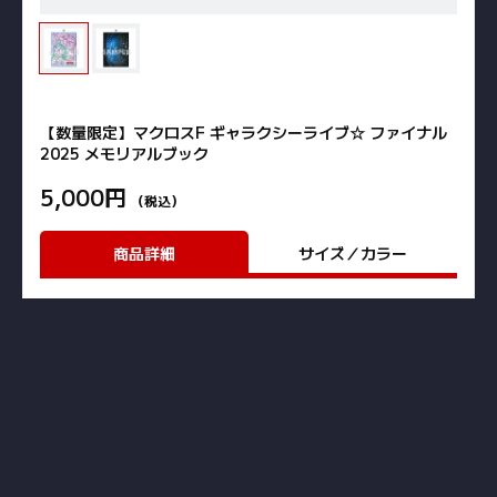
【数量限定】マクロスF ギャラクシーライブ☆ ファイナル
2025 メモリアルブック
5,000円
（税込）
商品詳細
サイズ／カラー
7月26日（土）、27日（日）にKアリーナ横浜にて開催された「マク
ロスF ギャラクシーライブ☆ファイナル 2025」。
2日間のアツいライブの模様のほか、出演者やスタッフによるインタ
ビューが掲載されたゼントラ盛りのライブ記念ブック。
※本商品は数量限定の予約商品のため、上限数に達し次第販売終了と
なります。
‖
予約期間