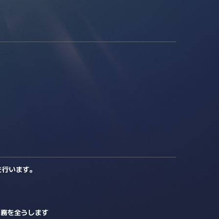
を行います。
責務を全うします