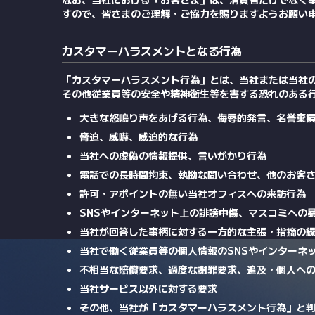
すので、皆さまのご理解・ご協力を賜りますようお願い
カスタマーハラスメントとなる行為
「カスタマーハラスメント行為」とは、当社または当社
その他従業員等の安全や精神衛生等を害する恐れのある
大きな怒鳴り声をあげる行為、侮辱的発言、名誉棄
脅迫、威嚇、威迫的な行為
当社への虚偽の情報提供、言いがかり行為
電話での長時間拘束、執拗な問い合わせ、他のお客
許可・アポイントの無い当社オフィスへの来訪行為
SNSやインターネット上の誹謗中傷、マスコミへの
当社が回答した事柄に対する一方的な主張・指摘の
当社で働く従業員等の個人情報のSNSやインターネ
不相当な賠償要求、過度な謝罪要求、追及・個人へ
当社サービス以外に対する要求
その他、当社が「カスタマーハラスメント行為」と