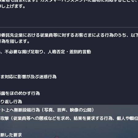
申し上げます。
の委託先企業における従業員等に対するお客さまによる行為のうち、以
行為を指します。
損、不必要な揚げ足取り、人格否定・差別的言動
さま対応に影響が及ぶ迷惑行為
暴露をほのめかす行為
繰り返し行為
ット上へ無断投稿行為（写真、音声、映像の公開）
の攻撃（従業員等への懲戒などを求め、結果を要求する行為、個人や職
判断した要求