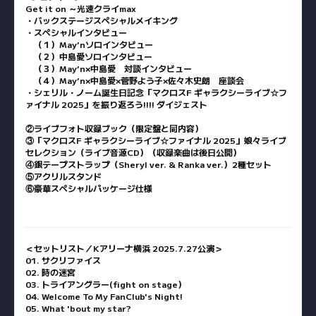
Get it on ～光速クライmax
・バックステージスペシャルメイキング
・スペシャルインタビュー
（１）May’nソロインタビュー
（２）中島愛ソロインタビュー
（３）May’n×中島愛 対談インタビュー
（４）May’n×中島愛×菅野よう子×佐々木史朗 座談会
・シェリル・ノーム誕生日記念「マクロスF ギャラクシーライブ☆フ
ァイナル 2025」を振り返ろう!!!! ダイジェスト
②ライブフォト収録ブック（限定盤と同内容）
③「マクロスF ギャラクシーライブ☆ファイナル 2025」娘々ライブ
セレクション（ライブ音源CD）（収録楽曲は後日公開）
④銀テープストラップ（Sheryl ver. & Ranka ver.）2種セット
⑤アクリルスタンド
⑥豪華スペシャルパッケージ仕様
＜セットリスト／Kアリーナ横浜 2025.7.27公演＞
01. サクリファイス
02. 時の迷宮
03. トライアングラー(fight on stage）
04. Welcome To My FanClub's Night!
05. What 'bout my star?