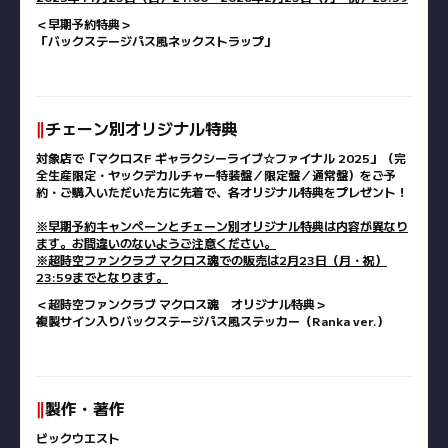
＜早期予約特典＞
「バックステージパス風ネックストラップ」
‖
チェーン別オリジナル特典
対象店で「マクロスF ギャラクシーライブ☆ファイナル 2025」（完
全生産限定・ヤックデカルチャー特装盤／限定盤／通常盤）をご予
約・ご購入いただいた方に先着で、各オリジナル特典をプレゼント！
※早期予約キャンペーンとチェーン別オリジナル特典は内容が異なり
ます。お間違いのないようご注意ください。
※超時空ファンクラブ マクロス魂での販売は2月23日（月・祝）
23:59までとなります。
＜超時空ファンクラブ マクロス魂 オリジナル特典＞
複製サイン入りバックステージパス風ステッカー（Ranka ver.）
‖
製作・著作
ビックウエスト