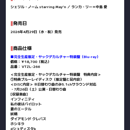
シェリル・ノーム starring May’n ／ ランカ・リー＝中島 愛
‖
発売日
2026年4月29日（水・祝）発売
‖
商品仕様
■完全生産限定・ヤックデカルチャー特装盤（Blu-ray）
価格：￥18,700（税込）
品番： VTZL-266
＜完全生産限定・ヤックデカルチャー特装盤 特典内容＞
①特典ブルーレイディスク（限定盤と同内容）
＜DISC内容＞ ※日替わり曲のみ5.1chサラウンド対応
・7月26日（土）公演・日替わり曲
[収録楽曲]
インフィニティ
私の彼はパイロット
蒼のエーテル
妖精
ダイアモンド クレバス
ホシキラ
dシュディスタb