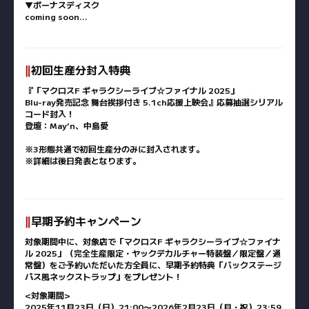
▼ボーナスディスク
coming soon…
‖
初回生産分封入特典
『「マクロスF ギャラクシーライブ☆ファイナル 2025」
Blu-ray発売記念 舞台挨拶付き 5.1ch応援上映会』応募抽選シリアル
コード封入！
登壇：May’n、中島愛
※3形態共通で初回生産分のみに封入されます。
※詳細は後日発表となります。
‖
早期予約キャンペーン
対象期間中に、対象店で「マクロスF ギャラクシーライブ☆ファイナ
ル 2025」（完全生産限定・ヤックデカルチャー特装盤／限定盤／通
常盤）をご予約いただいた方全員に、早期予約特典「バックステージ
パス風ネックストラップ」をプレゼント！
<対象期間>
2025年11月23日（日）21:00〜2026年2月23日（月・祝）23:59