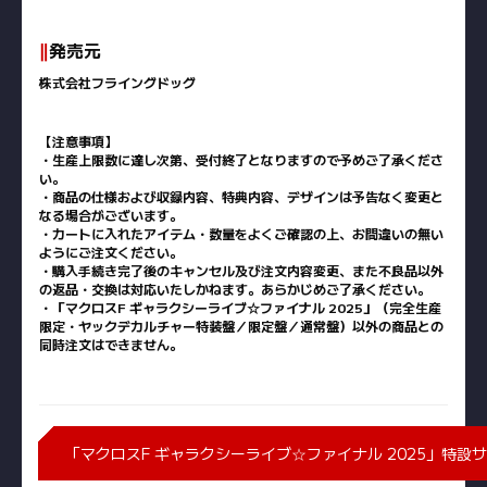
‖
発売元
株式会社フライングドッグ
【注意事項】
・生産上限数に達し次第、受付終了となりますので予めご了承くださ
い。
・商品の仕様および収録内容、特典内容、デザインは予告なく変更と
なる場合がございます。
・カートに入れたアイテム・数量をよくご確認の上、お間違いの無い
ようにご注文ください。
・購入手続き完了後のキャンセル及び注文内容変更、また不良品以外
の返品・交換は対応いたしかねます。あらかじめご了承ください。
・「マクロスF ギャラクシーライブ☆ファイナル 2025」（完全生産
限定・ヤックデカルチャー特装盤／限定盤／通常盤）以外の商品との
同時注文はできません。
「マクロスF ギャラクシーライブ☆ファイナル 2025」特設