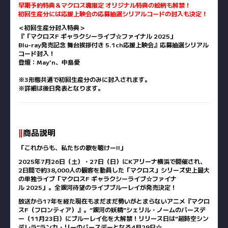
早期予約特典＆マクロス魂限定 オリジナル特典の絵柄も解禁！
初回生産分には応援上映会の応募抽選シリアルコードの封入も決定！
＜初回生産分封入特典＞
『「マクロスF ギャラクシーライブ☆ファイナル 2025」
Blu-ray発売記念 舞台挨拶付き 5.1ch応援上映会』応募抽選シリアル
コード封入！
登壇：May’n、中島愛
※3形態共通で初回生産分のみに封入されます。
※詳細は後日発表となります。
‖
商品説明
「これからも、私たちの歌を聴けー!!」
2025年7月26日（土）・27日（日）にKアリーナ横浜で開催され、
2日間で約38,000人の観客を動員した「マクロス」シリーズ史上最大
の単独ライブ「マクロスF ギャラクシーライブ☆ファイナ
ル 2025」。全銀河待望のライブブルーレイが発売決定！
放送から17年を経た現在もまだまだ勢いがとまらないアニメ『マクロ
スF（フロンティア）』。“銀河の妖精”シェリル・ノームのバースデ
ー（11月23日）にブルーレイ化を大解禁！リリース日は“超時空シン
デレラ”ランカ・リーのバースデーとなる4月29日☆