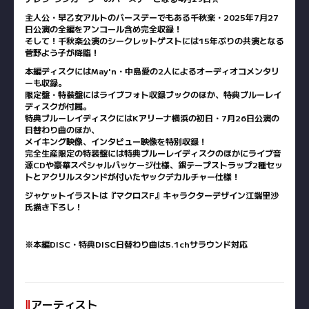
主人公・早乙女アルトのバースデーでもある千秋楽・2025年7月27
日公演の全編をアンコール含め完全収録！
そして！千秋楽公演のシークレットゲストには15年ぶりの共演となる
菅野よう子が降臨！
本編ディスクにはMay'n・中島愛の2人によるオーディオコメンタリ
ーも収録。
限定盤・特装盤にはライブフォト収録ブックのほか、特典ブルーレイ
ディスクが付属。
特典ブルーレイディスクにはKアリーナ横浜の初日・7月26日公演の
日替わり曲のほか、
メイキング映像、インタビュー映像を特別収録！
完全生産限定の特装盤には特典ブルーレイディスクのほかにライブ音
源CDや豪華スペシャルパッケージ仕様、銀テープストラップ2種セッ
トとアクリルスタンドが付いたヤックデカルチャー仕様！
ジャケットイラストは『マクロスF』キャラクターデザイン江端里沙
氏描き下ろし！
※本編DISC・特典DISC日替わり曲は5.1chサラウンド対応
‖
アーティスト