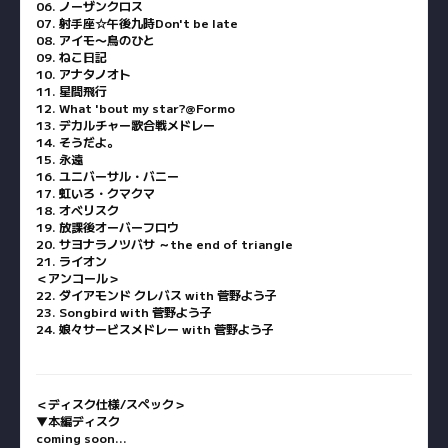
06. ノーザンクロス
07. 射手座☆午後九時Don't be late
08. アイモ〜鳥のひと
09. ねこ日記
10. アナタノオト
11. 星間飛行
12. What 'bout my star?@Formo
13. デカルチャー歌合戦メドレー
14. そうだよ。
15. 永遠
16. ユニバーサル・バニー
17. 虹いろ・クマクマ
18. オベリスク
19. 放課後オーバーフロウ
20. サヨナラノツバサ ～the end of triangle
21. ライオン
＜アンコール＞
22. ダイアモンド クレバス with 菅野よう子
23. Songbird with 菅野よう子
24. 娘々サービスメドレー with 菅野よう子
＜ディスク仕様/スペック＞
▼本編ディスク
coming soon…