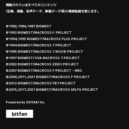
掲載されているすべてのコンテンツ
(記事、画像、音声データ、映像データ等)の無断転載を禁じます。
©1982,1984,1987 BIGWEST
©1992 BIGWEST/MACROSSⅡ PROJECT
©1994,1995 BIGWEST/MACROSS PLUS PROJECT
©1994 BIGWEST/MACROSS 7 PROJECT
©1995 BIGWEST/MACROSS 7 MOVIE PROJECT
©1997 BIGWEST/OVA MACROSS 7 PROJECT
©2002 BIGWEST/MACROSS ZERO PROJECT
©2007 BIGWEST/MACROSS F PROJECT・MBS
©2009,2011,2021 BIGWEST/MACROSS F PROJECT
©2012 BIGWEST/MACROSS FB7 PROJECT
©2015,2017,2021 BIGWEST/MACROSS DELTA PROJECT
Powered by
SKIYAKI Inc.