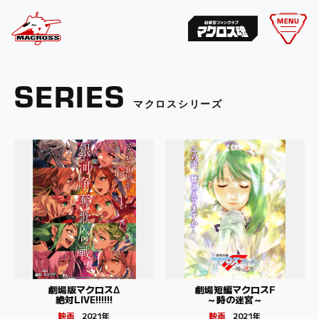
MENU
SERIES
マクロスシリーズ
劇場版マクロスΔ
劇場短編マクロスF
絶対LIVE!!!!!!
～時の迷宮～
映画
2021年
映画
2021年