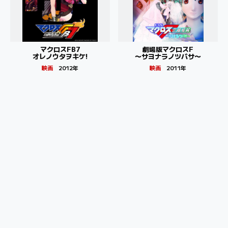
マクロスFB7
劇場版マクロスF
オレノウタヲキケ!
〜サヨナラノツバサ〜
映画
2012年
映画
2011年