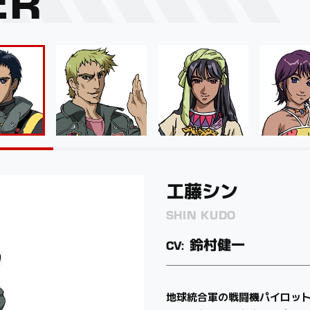
工藤シン
ロイ・フォッカー
サラ・ノーム
マオ・ノーム
SHIN KUDO
ROY FOCKER
SARA NOME
MAO NOME
鈴村健一
神谷明
小林沙苗
南里侑香
地球統合軍の戦闘機パイロッ
空母アスカに所属する地球統合
「風の導き手」と呼ばれるマ
サラの妹。快活で“おてんば”