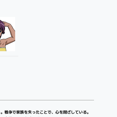
ト。戦争で家族を失ったことで、心を閉ざしている。
軍のエースパイロット。統合軍初の可変戦闘機VF-
ヤン島の巫女。鳥や森や風のささやく「歌」を感じる
 のはねかえり娘。サラ同様、自然との感応力がある。