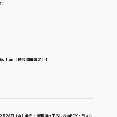
定！
dition 上映会 開催決定！！
on」2月28日（水）発売！ 新規描き下ろし収納BOXイラスト