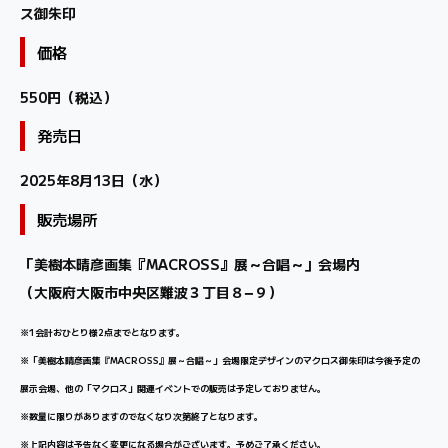
ス御朱印
価格
550円（税込）
発売日
2025年8月13日（水）
販売場所
「美樹本晴彦画集『MACROSS』展～合唱～」会場内
（大阪府大阪市中央区難波３丁目８−９）
※1会計おひとり様2点までとなります。
※「美樹本晴彦画集『MACROSS』展～合唱～」会場限定デザインのマクロス御朱印は今後予定の
展示会場、他の「マクロス」関連イベントでの販売は予定しておりません。
※数量に限りがありますのでなくなり次第終了となります。
※上記内容は予告なく変更になる場合がございます。予めご了承ください。