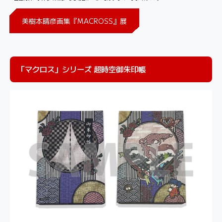
美樹本晴彦画集『MACROSS』展
「マクロス」シリーズ 超時空御朱印帳