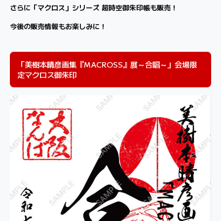
さらに「マクロス」シリーズ 超時空御朱印帳も販売！
今後の販売情報もお楽しみに！
「美樹本晴彦画集『MACROSS』展～合唱～」会場限
定マクロス御朱印