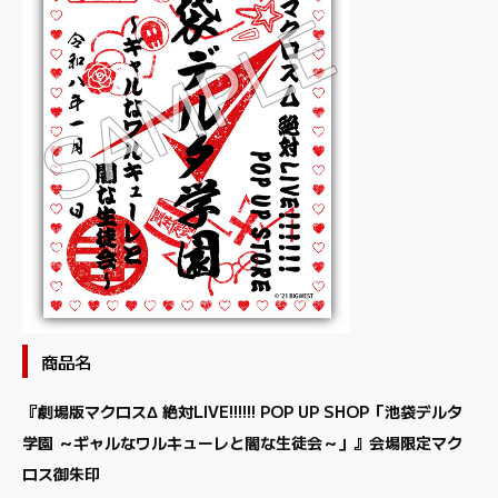
商品名
『劇場版マクロスΔ 絶対LIVE!!!!!! POP UP SHOP「池袋デルタ
学園 ～ギャルなワルキューレと闇な生徒会～」』会場限定マク
ロス御朱印