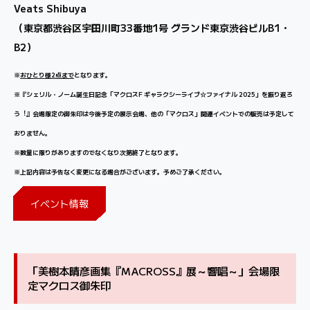
Veats Shibuya
（東京都渋谷区宇田川町33番地1号 グランド東京渋谷ビルB1・
B2）
※
おひとり様2点まで
となります。
※『シェリル・ノーム誕⽣⽇記念「マクロスF ギャラクシーライブ☆ファイナル 2025」を振り返ろ
う︕』会場限定の御朱印は今後予定の展示会場、他の「マクロス」関連イベントでの販売は予定して
おりません。
※数量に限りがありますのでなくなり次第終了となります。
※上記内容は予告なく変更になる場合がございます。予めご了承ください。
イベント情報
「美樹本晴彦画集『MACROSS』展～響唱～」会場限
定マクロス御朱印