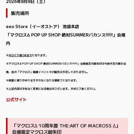
2026年8月8日（土）
販売場所
eeo Store（イーオストア） 池袋本店
「マクロスΔ POP UP SHOP 絶対SUMMERバカンス!!!!!!」会場
内
※
おひとり様2点まで
となります。
※マクロスΔ POP UP SHOP 絶対SUMMERバカンス!!!!!!」会場限定の御朱印は今後予定の展示会
場、他の「マクロス」関連イベントでの販売は予定しておりません。
※数量に限りがありますのでなくなり次第終了となります。
※上記内容は予告なく変更になる場合がございます。予めご了承ください。
公式サイト
「マクロスΔ 10周年展 THE:ART OF MACROSS Δ」
会場限定マクロス御朱印