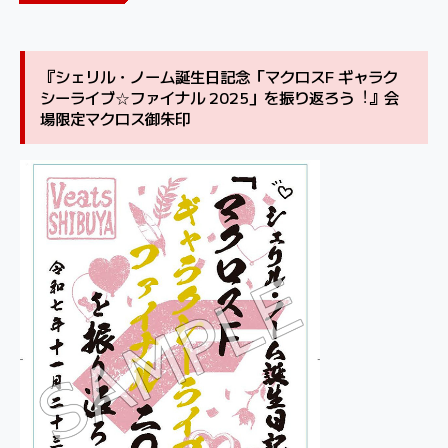
『シェリル・ノーム誕⽣⽇記念「マクロスF ギャラク
シーライブ☆ファイナル 2025」を振り返ろう︕』会
場限定マクロス御朱印