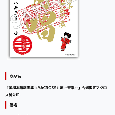
商品名
「美樹本晴彦画集『MACROSS』展～斉唱～」会場限定マクロ
ス御朱印
価格