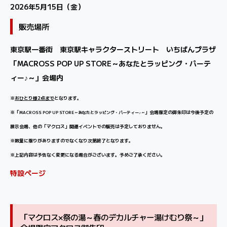
2026年5月15日（金）
販売場所
東京駅一番街 東京駅キャラクターストリート いちばんプラザ
「MACROSS POP UP STORE～あなたとラッピング・パーテ
ィー♪～」会場内
※
おひとり様2点まで
となります。
※「
」会場限定の御朱印は今後予定の
MACROSS POP UP STORE～あなたとラッピング・パーティー♪～
展示会場、他の「マクロス」関連イベントでの販売は予定しておりません。
※数量に限りがありますのでなくなり次第終了となります。
※上記内容は予告なく変更になる場合がございます。予めご了承ください。
特設ページ
「マクロス×祭の湯～春のデカルチャー湯けむり祭～」