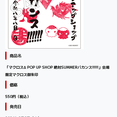
商品名
「マクロスΔ POP UP SHOP 絶対SUMMERバカンス!!!!!!」会場
限定マクロス御朱印
価格
550円（税込）
発売日