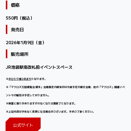
価格
550円（税込）
発売日
2026年1月9日（金）
販売場所
JR池袋駅南改札前イベントスペース
※
おひとり様2点まで
となります。
※「マクロス万国博覧会 博多」会場限定の御朱印は今後予定の展示会場、他の「マクロス」関連イベ
ントでの販売は予定しておりません。
※数量に限りがありますのでなくなり次第終了となります。
※上記内容は予告なく変更になる場合がございます。予めご了承ください。
公式サイト