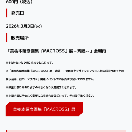
600円（税込）
発売日
2026年3月3日(火)
販売場所
「美樹本晴彦画集『MACROSS』展～斉唱～」会場内
※1会計おひとり様2点までとなります。
※「美樹本晴彦画集『MACROSS』展～斉唱
～」会場限定デザインのマクロス御朱印は今後予定の
展示会場、他の「マクロス」関連イベントでの販売は予定しておりません。
※数量に限りがありますのでなくなり次第終了となります。
※上記内容は予告なく変更になる場合がございます。予めご了承ください。
美樹本晴彦画集『MACROSS』展