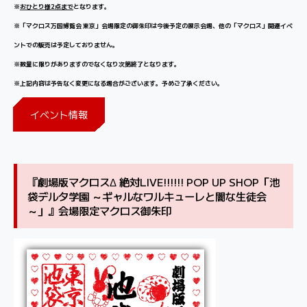
※
おひとり様2点まで
となります。
※「マクロス万国博覧会 東京」会場限定の御朱印は今後予定の展示会場、他の「マクロス」関連イベ
ントでの販売は予定しておりません。
※数量に限りがありますのでなくなり次第終了となります。
※上記内容は予告なく変更になる場合がございます。予めご了承ください。
イベント情報
『劇場版マクロスΔ 絶対LIVE!!!!!! POP UP SHOP「池
袋デルタ学園 ～ギャルなワルキューレと闇な生徒会
～」』会場限定マクロス御朱印