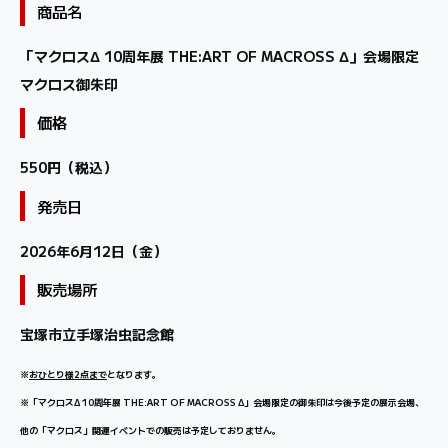
商品名
「マクロスΔ 10周年展 THE:ART OF MACROSS Δ」会場限定
マクロス御朱印
価格
550円（税込）
発売日
2026年6月12日（金）
販売場所
宝塚市立手塚治虫記念館
※
おひとり様2点まで
となります。
※「マクロスΔ 10周年展 THE:ART OF MACROSS Δ」会場限定の御朱印は今後予定の展示会場、
他の「マクロス」関連イベントでの販売は予定しておりません。