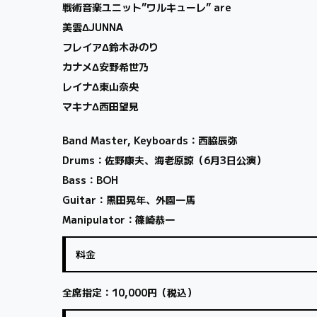
戦術音楽ユニット”ワルキューレ” are
美雲ΔJUNNA
フレイアΔ鈴木みのり
カナメΔ安野希世乃
レイナΔ東山奈央
マキナΔ西田望見
Band Master, Keyboards：西脇辰弥
Drums：佐野康夫、海老原諒（6月3日公演）
Bass：BOH
Guitar：黒田晃年、外園一馬
Manipulator：篠崎恭一
料金
全席指定：10,000円（税込）