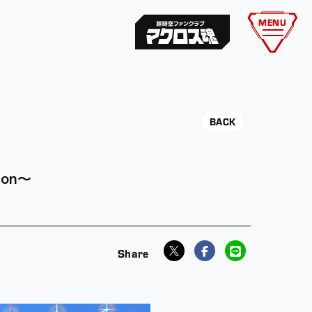
MENU
BACK
ion〜