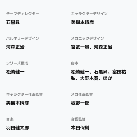
チーフディレクター
キャラクターデザイン
石黒昇
美樹本晴彦
バルキリーデザイン
メカニックデザイン
河森正治
宮武一貴、河森正治
シリーズ構成
脚本
松崎健一
松崎健一、石黒昇、富田祐
弘、大野木寛、ほか
キャラクター作画監督
メカ作画監督
美樹本晴彦
板野一郎
音楽
音響監督
羽田健太郎
本田保則