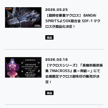
2026.
05.25
【超時空要塞マクロス】 BANDAI
SPIRITSよりDX超合金 SDF-1 マク
ロスが商品化決定！
商品
2026.
02.19
【マクロスシリーズ】「美樹本晴彦画
集『MACROSS』展～斉唱～」にて
会場限定マクロス御朱印の販売が決
定！
商品