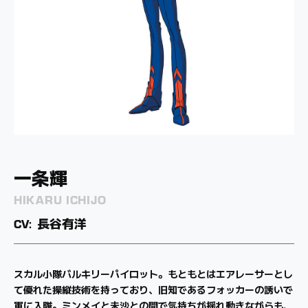
一条輝
リン・ミンメイ
早瀬未沙
ロイ・フォッカー
マクシミリアン・ジーナス
ミリア・ファリーナ・ジーナス
HIKARU ICHIJO
LYNN MINMAY
MISA HAYASE
ROY FOCKER
MAXIMILIAN JENIUS
MILIA FARINA JENIUS
長谷有洋
飯島真理
土井美加
神谷明
速水奨
竹田えり
スカル小隊バルキリーパイロット。もともとはエアレーサーとし
マクロス艦内都市の中華料理店「娘々」の看板娘。艦内の「ミ
マクロスの主任航空管制官。厳格な軍人家系で育ち、
マクロスのスカル大隊を率いるエースパイロット。
バーミリオン小隊に所属する輝の部下。天才的な操縦技術を持
ゼントラーディ軍女性部隊のエース。のちにマックスと結ばれ
て優れた操縦技術を持っており、旧知であるフォッカーの誘いで
ス・マクロス コンテスト」で優勝し、歌手デビューを果たす。
士官学校を首席で卒業したエリート。命令違反を繰り返す輝とは
酒好き、女好きで豪胆な性格の持ち主。クローディアとは恋人同
ち、
る。
軍に入隊。ミンメイと未沙との間で気持ちが揺れ動きながらも、
やがて彼女の歌声は文化を持たないゼントラーディの心を揺さぶ
犬猿の仲だったが、理解を深めていくうちに惹かれ合う。
士。
初陣から7機を撃墜する戦果を挙げる。