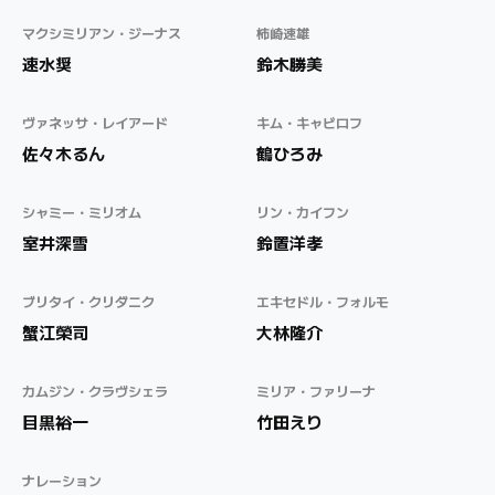
マクシミリアン・ジーナス
柿崎速雄
速水奨
鈴木勝美
ヴァネッサ・レイアード
キム・キャビロフ
佐々木るん
鶴ひろみ
シャミー・ミリオム
リン・カイフン
室井深雪
鈴置洋孝
ブリタイ・クリダニク
エキセドル・フォルモ
蟹江榮司
大林隆介
カムジン・クラヴシェラ
ミリア・ファリーナ
目黒裕一
竹田えり
ナレーション