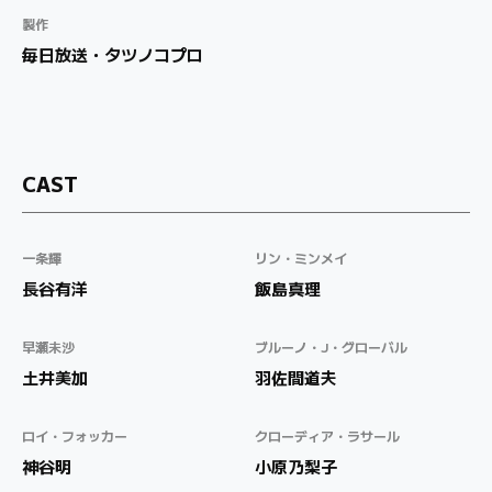
製作
毎日放送・タツノコプロ
CAST
一条輝
リン・ミンメイ
長谷有洋
飯島真理
早瀬未沙
ブルーノ・J・グローバル
土井美加
羽佐間道夫
ロイ・フォッカー
クローディア・ラサール
神谷明
小原乃梨子