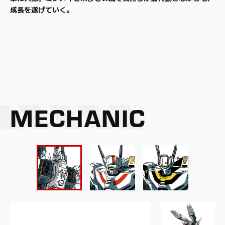
成長を遂げていく。
り、人類の命運を左右することになる。
MECHANIC