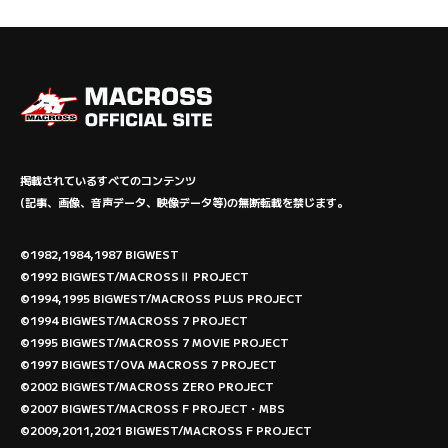
掲載されているすべてのコンテンツ
(記事、画像、音声データ、映像データ等)の無断転載を禁じます。
©1982,1984,1987 BIGWEST
©1992 BIGWEST/MACROSSⅡ PROJECT
©1994,1995 BIGWEST/MACROSS PLUS PROJECT
©1994 BIGWEST/MACROSS 7 PROJECT
©1995 BIGWEST/MACROSS 7 MOVIE PROJECT
©1997 BIGWEST/OVA MACROSS 7 PROJECT
©2002 BIGWEST/MACROSS ZERO PROJECT
©2007 BIGWEST/MACROSS F PROJECT・MBS
©2009,2011,2021 BIGWEST/MACROSS F PROJECT