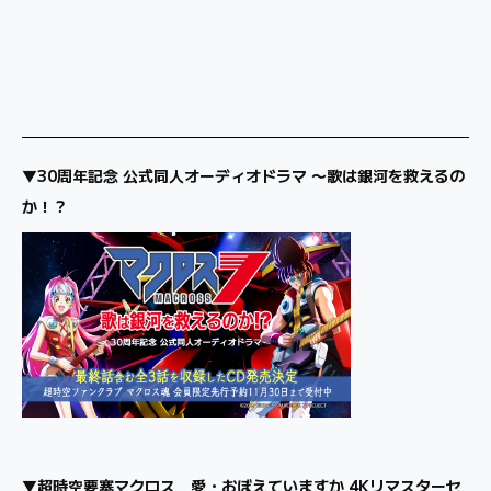
▼30周年記念 公式同人オーディオドラマ 〜歌は銀河を救えるの
か！？
▼超時空要塞マクロス 愛・おぼえていますか 4Kリマスターセ