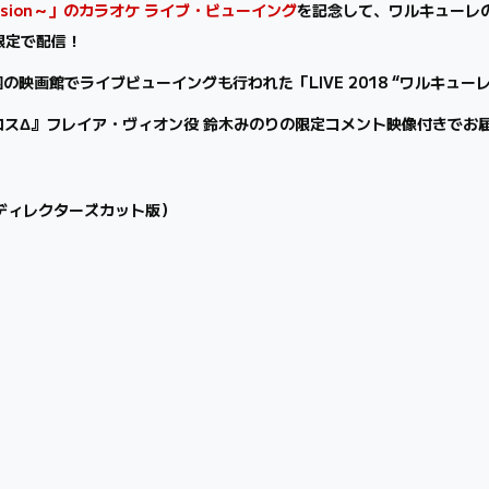
t Mission～」のカラオケ ライブ・ビューイング
を記念して、ワルキューレの3
限定で配信！
館でライブビューイングも行われた「LIVE 2018 “ワルキューレは裏
スΔ』フレイア・ヴィオン役 鈴木みのりの限定コメント映像付きでお
＞（ディレクターズカット版）