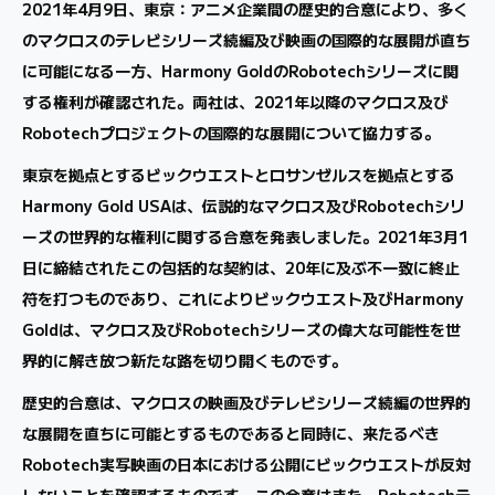
2021年4月9日、東京：アニメ企業間の歴史的合意により、多く
のマクロスのテレビシリーズ続編及び映画の国際的な展開が直ち
に可能になる一方、Harmony GoldのRobotechシリーズに関
する権利が確認された。両社は、2021年以降のマクロス及び
Robotechプロジェクトの国際的な展開について協力する。
東京を拠点とするビックウエストとロサンゼルスを拠点とする
Harmony Gold USAは、伝説的なマクロス及びRobotechシリ
ーズの世界的な権利に関する合意を発表しました。2021年3月1
日に締結されたこの包括的な契約は、20年に及ぶ不一致に終止
符を打つものであり、これによりビックウエスト及びHarmony
Goldは、マクロス及びRobotechシリーズの偉大な可能性を世
界的に解き放つ新たな路を切り開くものです。
歴史的合意は、マクロスの映画及びテレビシリーズ続編の世界的
な展開を直ちに可能とするものであると同時に、来たるべき
Robotech実写映画の日本における公開にビックウエストが反対
しないことを確認するものです。この合意はまた、Robotechテ