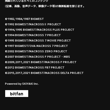
掲載されているすべてのコンテンツ
(記事、画像、音声データ、映像データ等)の無断転載を禁じます。
©1982,1984,1987 BIGWEST
©1992 BIGWEST/MACROSSⅡ PROJECT
©1994,1995 BIGWEST/MACROSS PLUS PROJECT
©1994 BIGWEST/MACROSS 7 PROJECT
©1995 BIGWEST/MACROSS 7 MOVIE PROJECT
©1997 BIGWEST/OVA MACROSS 7 PROJECT
©2002 BIGWEST/MACROSS ZERO PROJECT
©2007 BIGWEST/MACROSS F PROJECT・MBS
©2009,2011,2021 BIGWEST/MACROSS F PROJECT
©2012 BIGWEST/MACROSS FB7 PROJECT
©2015,2017,2021 BIGWEST/MACROSS DELTA PROJECT
Powered by
SKIYAKI Inc.